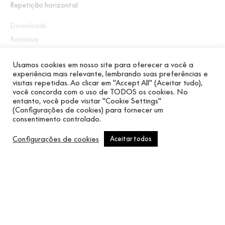
Repetição horizontal
Downloads
Remessa
Usamos cookies em nosso site para oferecer a você a
experiência mais relevante, lembrando suas preferências e
visitas repetidas. Ao clicar em "Accept All" (Aceitar tudo),
você concorda com o uso de TODOS os cookies. No
Dezoito padrões que imitam tecidos naturais e ráfia
entanto, você pode visitar "Cookie Settings"
pintados em acabamento fosco. Cores sóbrias e
(Configurações de cookies) para fornecer um
consentimento controlado.
texturas orgânicas que conectam você a materiais
nobres. Revestimentos técnicos com tratamento
Configurações de cookies
Aceitar todos
antibacteriano.
Produtos relacionados