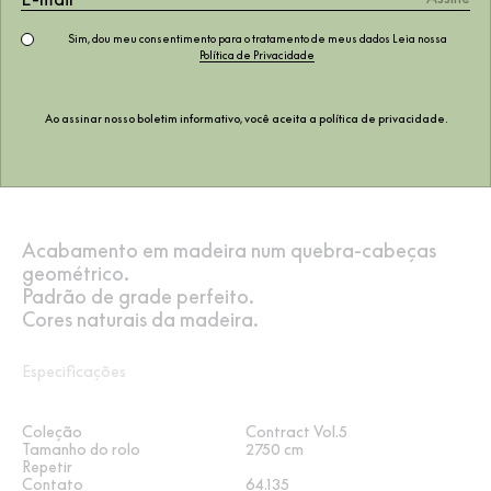
Sim, dou meu consentimento para o tratamento de meus dados Leia nossa
Política de Privacidade
Ao assinar nosso boletim informativo, você aceita a
política de privacidade
.
Acabamento em madeira num quebra-cabeças
geométrico.
Padrão de grade perfeito.
Cores naturais da madeira.
Especificações
Coleção
Contract Vol.5
Tamanho do rolo
2750 cm
Repetir
Contato
64.135