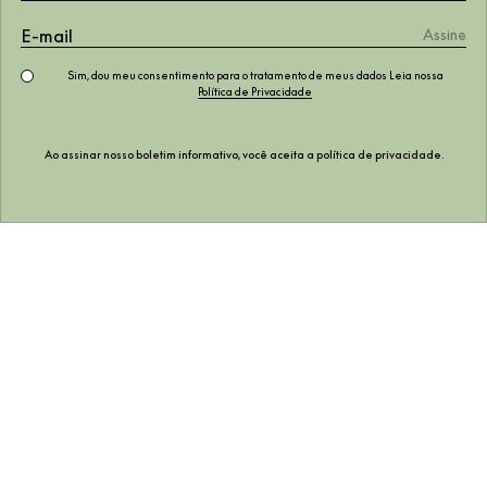
Sim, dou meu consentimento para o tratamento de meus dados Leia nossa
Política de Privacidade
Ao assinar nosso boletim informativo, você aceita a
política de privacidade
.