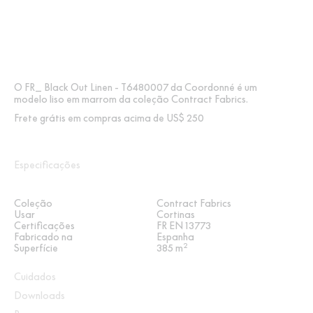
O FR_ Black Out Linen - T6480007 da Coordonné é um
modelo liso em marrom da coleção Contract Fabrics.
Frete grátis em compras acima de US$ 250
Especificações
Coleção
Contract Fabrics
Usar
Cortinas
Certificações
FR EN 13773
Fabricado na
Espanha
2
Superfície
385 m
Cuidados
Downloads