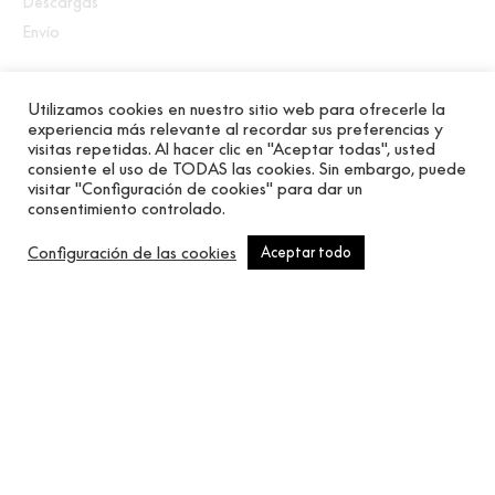
Descargas
Envío
Utilizamos cookies en nuestro sitio web para ofrecerle la
experiencia más relevante al recordar sus preferencias y
visitas repetidas. Al hacer clic en "Aceptar todas", usted
Dieciocho motivos que imitan los tejidos naturales y
consiente el uso de TODAS las cookies. Sin embargo, puede
la rafia pintada en acabado mate. Colores sobrios y
visitar "Configuración de cookies" para dar un
consentimiento controlado.
texturas orgánicas que le conectan con materiales
nobles. Recubrimientos técnicos con tratamiento
Configuración de las cookies
Aceptar todo
antibacteriano.
Productos relacionados