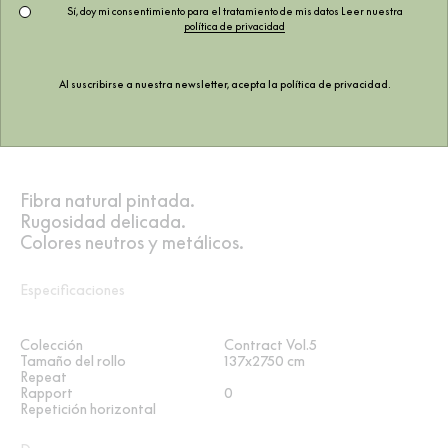
Sí, doy mi consentimiento para el tratamiento de mis datos Leer nuestra
política de privacidad
Al suscribirse a nuestra newsletter, acepta la
política de privacidad
.
Fibra natural pintada.
Rugosidad delicada.
Colores neutros y metálicos.
Especificaciones
Colección
Contract Vol.5
Tamaño del rollo
137x2750 cm
Repeat
Rapport
0
Repetición horizontal