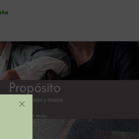
aña
Propósito
Nuestra visión y misión
Leer más