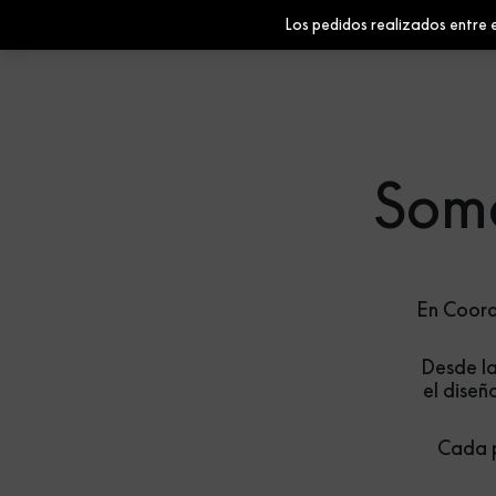
Los pedidos realizados entre e
Wallpapers
Fabrics
Homewares
Paints
Somo
En Coord
Desde la
el diseñ
Cada p