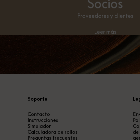
Socios
Proveedores y clientes
Leer más
Soporte
Le
Contacto
Env
Instrucciones
Pol
Simulador
Co
Calculadora de rollos
de 
Preguntas frecuentes
ge