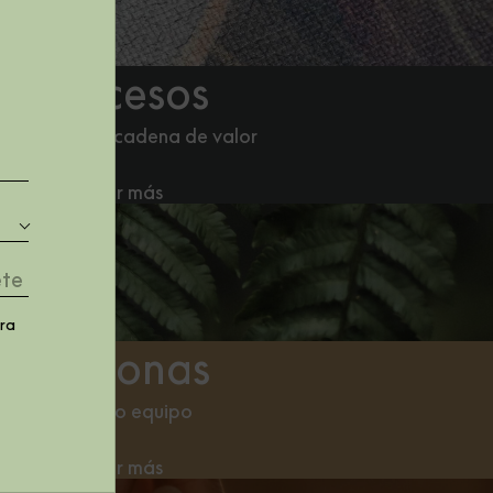
Procesos
abricación y cadena de valor
Leer más
tra
Personas
Nuestro equipo
Leer más