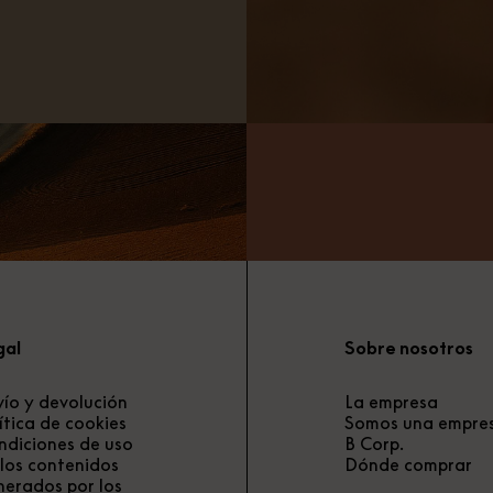
gal
Sobre nosotros
ío y devolución
La empresa
ítica de cookies
Somos una empre
ndiciones de uso
B Corp.
los contenidos
Dónde comprar
nerados por los