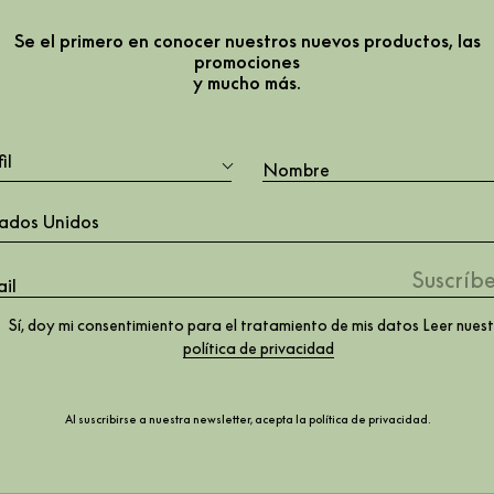
Se el primero en conocer nuestros nuevos productos, las
promociones
y mucho más.
 para
 para
F
il
,
te
ados Unidos
erret
Sí, doy mi consentimiento para el tratamiento de mis datos Leer nues
política de privacidad
 &
Al suscribirse a nuestra newsletter, acepta la
política de privacidad
.