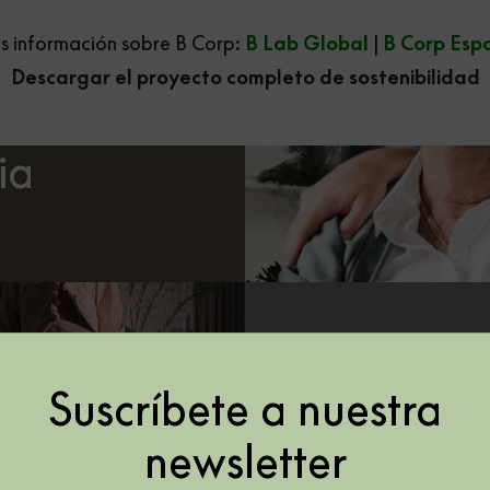
 información sobre B Corp:
B Lab Global
|
B Corp Esp
Descargar el proyecto completo de sostenibilidad
ia
ra &
Suscríbete a nuestra
newsletter
y
ras