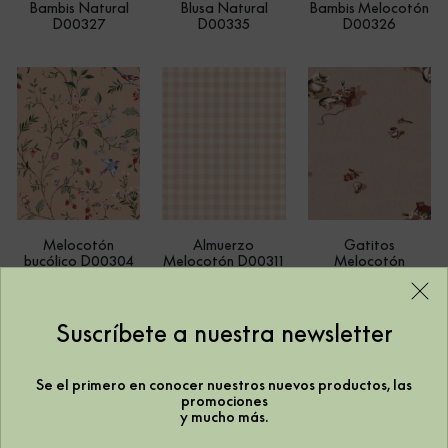
Bambis Natural
Blusa Natural
Bambis Melocotón
D00327
D00335
D00326
Melocotón
Almuerzo
Gatitos
bucólico D00304
Melocotón D00311
Melocotón
D00318
Suscríbete a nuestra newsletter
Se el primero en conocer nuestros nuevos productos, las
promociones
y mucho más.