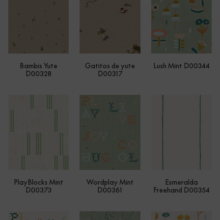
Bambis Yute
Gatitos de yute
Lush Mint D00344
D00328
D00317
PlayBlocks Mint
Wordplay Mint
Esmeralda
D00373
D00361
Freehand D00354