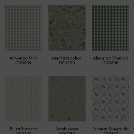
Almuerzo Mint
Menta bucólica
Almuerzo Emerald
D00309
D00300
D00308
Blusa Pistacho
Bambis Mint
Escenas Esmeralda
D00332
D00330
D00320