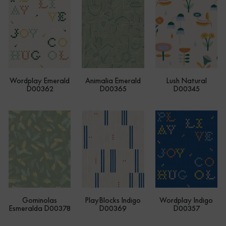
Wordplay Emerald
Animalia Emerald
Lush Natural
D00362
D00365
D00345
Gominolas
PlayBlocks Indigo
Wordplay Indigo
Esmeralda D00378
D00369
D00357