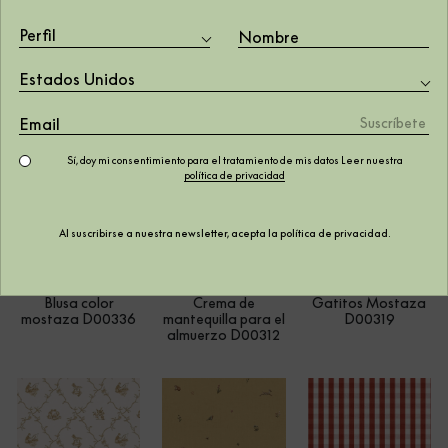
Perfil
Escenas
Blusa color
Crema de
Melocotón
melocotón
mantequilla
Estados Unidos
D00323
D00337
bucólica D00301
Sí, doy mi consentimiento para el tratamiento de mis datos Leer nuestra
política de privacidad
Al suscribirse a nuestra newsletter, acepta la
política de privacidad
.
Blusa color
Crema de
Gatitos Mostaza
mostaza D00336
mantequilla para el
D00319
almuerzo D00312