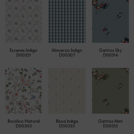
Escenas Indigo
Almuerzo Indigo
Gatitos Sky
D00321
D00307
D00314
Bucólico Natural
Blusa Indigo
Gatitos Mint
D00303
D00333
D00315