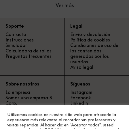
Ver más
Soporte
Legal
Contacto
Envío y devolución
Instrucciones
Política de cookies
Simulador
Condiciones de uso de
Calculadora de rollos
los contenidos
Preguntas frecuentes
generados por los
usuarios
Aviso legal
Sobre nosotros
Síguenos
La empresa
Instagram
Somos una empresa B
Facebook
Corp.
LinkedIn
Dónde comprar
Pinterest
Utilizamos cookies en nuestro sitio web para ofrecerle la
experiencia más relevante al recordar sus preferencias y
ASUMIMOS
visitas repetidas. Al hacer clic en "Aceptar todas", usted
RESPONSABILIDAD