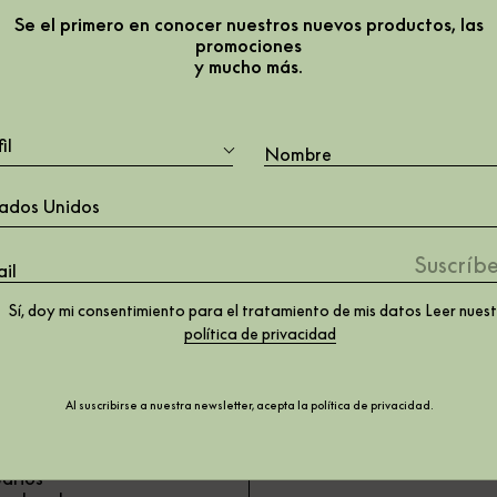
Se el primero en conocer nuestros nuevos productos, las
promociones
y mucho más.
il
ados Unidos
ra &
Sí, doy mi consentimiento para el tratamiento de mis datos Leer nues
gal
Sobre nosotros
política de privacidad
ío y devolución
La empresa
ítica de cookies
Somos una empre
Al suscribirse a nuestra newsletter, acepta la
política de privacidad
.
ndiciones de uso
B Corp.
y
los contenidos
Dónde comprar
nerados por los
arios