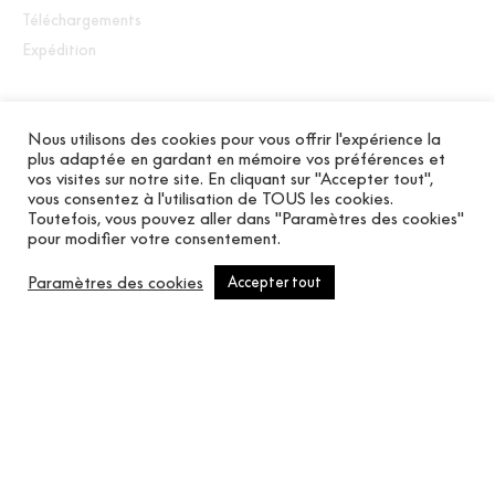
Téléchargements
Expédition
Nous utilisons des cookies pour vous offrir l'expérience la
plus adaptée en gardant en mémoire vos préférences et
Dix-huit motifs imitant les tissus naturels et le raphia
vos visites sur notre site. En cliquant sur "Accepter tout",
vous consentez à l'utilisation de TOUS les cookies.
peints en finition mate. Des couleurs sobres et des
Toutefois, vous pouvez aller dans "Paramètres des cookies"
textures organiques qui vous rapprochent des
pour modifier votre consentement.
matériaux nobles. Revêtements techniques avec
traitement antibactérien.
Paramètres des cookies
Accepter tout
Produits similaires