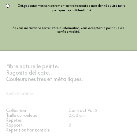
Oui, je donne mon consentement au traitement de mes données Lire notre
politique de confidentialité
En vous inscrivant à notre lettre d'information, vous acceptez la
politique de
confidentialité
.
Fibre naturelle peinte.
Rugosité délicate.
Couleurs neutres et métalliques.
Spécifications
Collection
Contract Vol.5
Taille du rouleau
2750 cm
Répéter
Rapport
0
Répétition horizontale