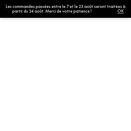
Les commandes passées entre le 7 et le 23 août seront traitées à
0
partir du 24 août. Merci de votre patience !
Fermer