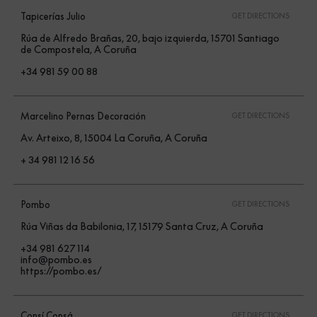
Tapicerías Julio
GET DIRECTIONS
Rúa de Alfredo Brañas, 20, bajo izquierda, 15701 Santiago
de Compostela, A Coruña
+34 981 59 00 88
Marcelino Pernas Decoración
GET DIRECTIONS
Av. Arteixo, 8, 15004 La Coruña, A Coruña
+ 34 981 12 16 56
Pombo
GET DIRECTIONS
Rúa Viñas da Babilonia, 17, 15179 Santa Cruz, A Coruña
+34 981 627 114
info@pombo.es
https://pombo.es/
Consí Consá
GET DIRECTIONS