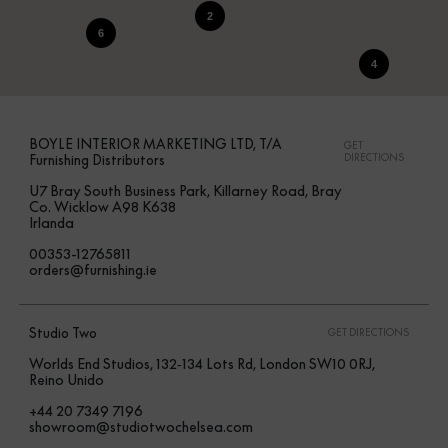
2
6
4
BOYLE INTERIOR MARKETING LTD, T/A
GET
Furnishing Distributors
DIRECTIONS
U7 Bray South Business Park, Killarney Road, Bray
Co. Wicklow A98 K638
Irlanda
00353-12765811
orders@furnishing.ie
Studio Two
GET DIRECTIONS
Worlds End Studios, 132‑134 Lots Rd, London SW10 0RJ,
Reino Unido
+44 20 7349 7196
showroom@studiotwochelsea.com