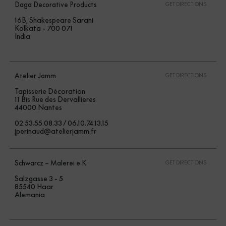
Daga Decorative Products
GET DIRECTIONS
16B, Shakespeare Sarani
Kolkata - 700 071
India
Atelier Jamm
GET DIRECTIONS
Tapisserie Décoration
11 Bis Rue des Dervallieres
44000 Nantes
02.53.55.08.33 / 06.10.74.13.15
jperinaud@atelierjamm.fr
Schwarcz – Malerei e.K.
GET DIRECTIONS
Salzgasse 3 - 5
85540 Haar
Alemania