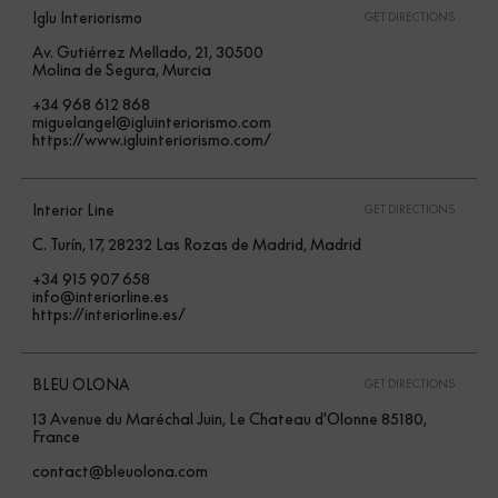
Iglu Interiorismo
GET DIRECTIONS
Av. Gutiérrez Mellado, 21, 30500
Molina de Segura, Murcia
+34 968 612 868
miguelangel@igluinteriorismo.com
https://www.igluinteriorismo.com/
Interior Line
GET DIRECTIONS
C. Turín, 17, 28232 Las Rozas de Madrid, Madrid
+34 915 907 658
info@interiorline.es
https://interiorline.es/
BLEU OLONA
GET DIRECTIONS
13 Avenue du Maréchal Juin, Le Chateau d'Olonne 85180,
France
contact@bleuolona.com