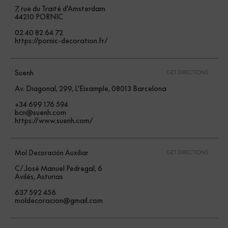
7, rue du Traité d'Amsterdam
44210 PORNIC
02 40 82 64 72
https://pornic-decoration.fr/
Suenh
GET DIRECTIONS
Av. Diagonal, 299, L'Eixample, 08013 Barcelona
+34 699 176 594
bcn@suenh.com
https://www.suenh.com/
Mol Decoración Auxiliar
GET DIRECTIONS
C/ José Manuel Pedregal, 6
Avilés, Asturias
637 592 456
moldecoracion@gmail.com