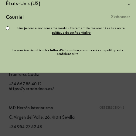
États-Unis (US)
Md Toiles Natur Cadiz
GET DIRECTIONS
Av. del Ejército, 5, Local 4, 11500 El Puerto de Sta María,
Cádiz
Oui, je donne mon consentement au traitement de mes données Lire notre
politique de confidentialité
+34 956 87 10 07
https://mdtoilesnatur.com/
En vous inscrivant à notre lettre d'information, vous acceptez la
politique de
confidentialité
.
Yerada Decoración
GET DIRECTIONS
Centro Comercial Novo Center, 11130 Chiclana de la
Frontera, Cádiz
+34 667 88 40 12
https://yeradadeco.es/
MD Herrán Interiorismo
GET DIRECTIONS
C. Virgen del Valle, 26, 41011 Sevilla
+34 954 27 52 48