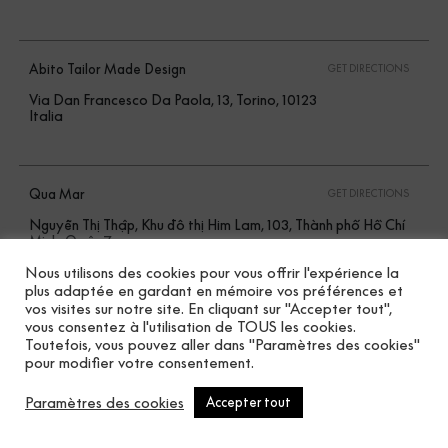
Abito Tailor Made Design
GET DIRECTIONS
Via Dan Francesco Da Paola, 13, Torino, 10123
Italia
Qua Mar
GET DIRECTIONS
Nguyễn Thị Thập, Khu đô thị Him Lam, 103, Thành phố Hồ Chí
Minh, Quận 7
Vietnam
Nous utilisons des cookies pour vous offrir l'expérience la
plus adaptée en gardant en mémoire vos préférences et
vos visites sur notre site. En cliquant sur "Accepter tout",
vous consentez à l'utilisation de TOUS les cookies.
Aerree Sas Di Ricco’Davide And C
GET DIRECTIONS
Toutefois, vous pouvez aller dans "Paramètres des cookies"
pour modifier votre consentement.
Via Carlo Farini, 47, Milano, 20159
Italia
Paramètres des cookies
Accepter tout