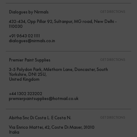
Dialogues by Nirmals
GET DIRECTIONS
432-434, Opp Pillar 92, Sultanpur, MG road, New Delhi -
110030
+91 9643 02 1111
dialogues@nirmals.co.in
Premier Paint Supplies
GET DIRECTIONS
3-5 Polydon Park, Milethorn Lane, Doncaster, South
Yorkshire, DN1 2SU,
United Kingdom
+44 1302 323202
premierpaintsupplies@hotmail.co.uk
Abitha Snc Di Costa L. E Costa N.
GET DIRECTIONS
Via Enrico Mattei, 42, Coste Di Maser, 31010
Italia