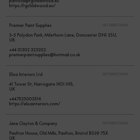
patricia@rgchildwood.eu
https://rgchildwood.eu/
Premier Paint Supplies
GET DIRECTIONS
3-5 Polydon Park, Milethorn Lane, Doncaster DN1 2SU,
UK
+44 01302 323202
premierpaintsupplies@hotmail.co.uk
Elisa Interiors Ltd
GET DIRECTIONS
41 Tower St, Harrogate HG1 1HS,
UK
+447525003516
https://elisainteriors.com/
Jane Clayton & Company
GET DIRECTIONS
Paulton House, Old Mills, Paulton, Bristol BS39 7SX
UK