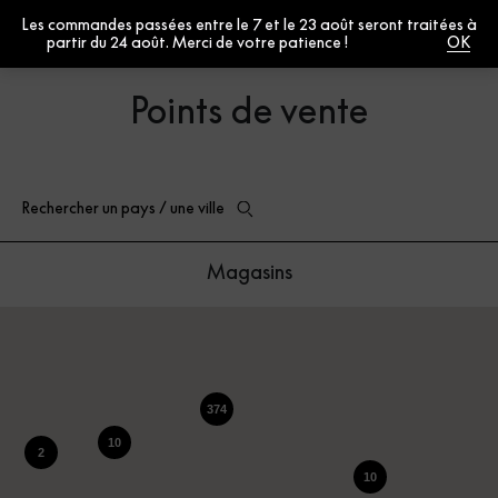
Les commandes passées entre le 7 et le 23 août seront traitées à
0
partir du 24 août. Merci de votre patience !
Fermer
Points de vente
Magasins
374
10
2
10