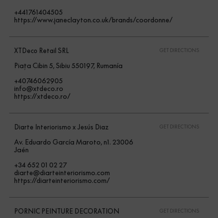
+441761404505
https://www.janeclayton.co.uk/brands/coordonne/
XTDeco Retail SRL
GET DIRECTIONS
Piața Cibin 5, Sibiu 550197, Rumanía
+40746062905
info@xtdeco.ro
https://xtdeco.ro/
Diarte Interiorismo x Jesús Diaz
GET DIRECTIONS
Av. Eduardo García Maroto, n1. 23006
Jaén
+34 652 01 02 27
diarte@diarteinteriorismo.com
https://diarteinteriorismo.com/
PORNIC PEINTURE DECORATION
GET DIRECTIONS