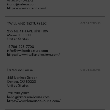
+1 305-340-1272
ingrid@orlean.com
https://www.orlean.com/
TWILL AND TEXTURE LLC
GET DIRECTIONS
255 NE 4TH AVE UNIT 109
Miami FL 33138
United States
+1 786-328-7700
info@twillandtexture.com
https://www.twillandtexture.com/
La Maison Louise
GET DIRECTIONS
445 Ivanhoe Street
Denver, CO 80220
United States
720.280.9082
hello@lamaison-louise.com
https://www.lamaison-louise.com/