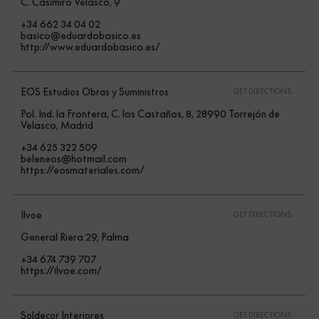
C. Casimiro Velasco, 9
+34 662 34 04 02
basico@eduardobasico.es
http://www.eduardobasico.es/
EOS Estudios Obras y Suministros
GET DIRECTIONS
Pol. Ind. la Frontera, C. los Castaños, 8, 28990 Torrejón de
Velasco, Madrid
+34 625 322 509
beleneos@hotmail.com
https://eosmateriales.com/
Ilvoe
GET DIRECTIONS
General Riera 29, Palma
+34 674 739 707
https://ilvoe.com/
Soldecor Interiores
GET DIRECTIONS