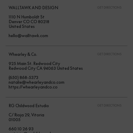
WALLTAWK AND DESIGN
GET DIRECTIONS
1110 N Humboldt St
Denver CO CO 80218
United States
hello@walltawk.com
Whearley & Co.
GET DIRECTIONS
925 Main St. Redwood City
Redwood City CA 94063 United States
(650) 868-5373
natalie@whearleyandco.com
https://whearleyandco.co
RG Childwood Estudio
GET DIRECTIONS
C/ Rioja 29, Vitoria
01005
660 10 26 93