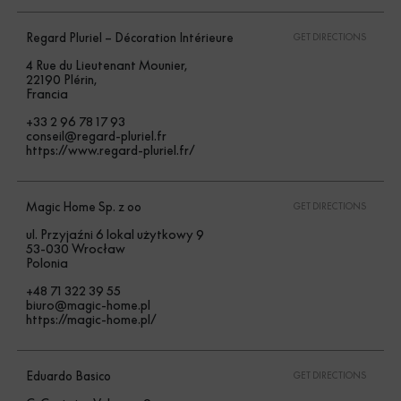
Regard Pluriel – Décoration Intérieure
GET DIRECTIONS
4 Rue du Lieutenant Mounier,
22190 Plérin,
Francia
+33 2 96 78 17 93
conseil@regard-pluriel.fr
https://www.regard-pluriel.fr/
Magic Home Sp. z oo
GET DIRECTIONS
ul. Przyjaźni 6 lokal użytkowy 9
53-030 Wrocław
Polonia
+48 71 322 39 55
biuro@magic-home.pl
https://magic-home.pl/
Eduardo Basico
GET DIRECTIONS