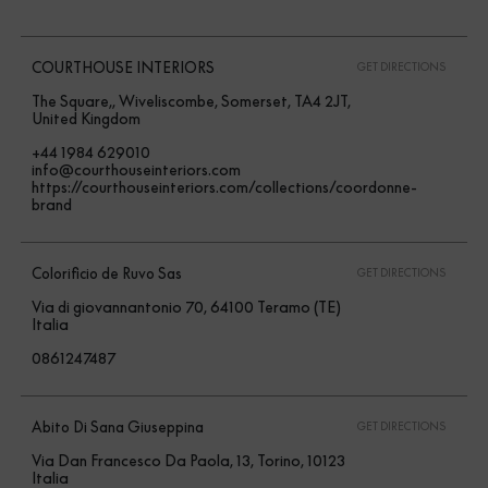
COURTHOUSE INTERIORS
GET DIRECTIONS
The Square,, Wiveliscombe, Somerset, TA4 2JT,
United Kingdom
+44 1984 629010
info@courthouseinteriors.com
https://courthouseinteriors.com/collections/coordonne-
brand
Colorificio de Ruvo Sas
GET DIRECTIONS
Via di giovannantonio 70, 64100 Teramo (TE)
Italia
0861247487
Abito Di Sana Giuseppina
GET DIRECTIONS
Via Dan Francesco Da Paola, 13, Torino, 10123
Italia