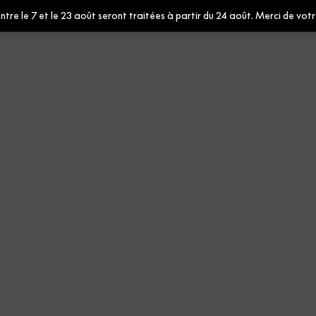
e le 7 et le 23 août seront traitées à partir du 24 août. Merci de votr
ures
Contract
Curitiba - 6421104