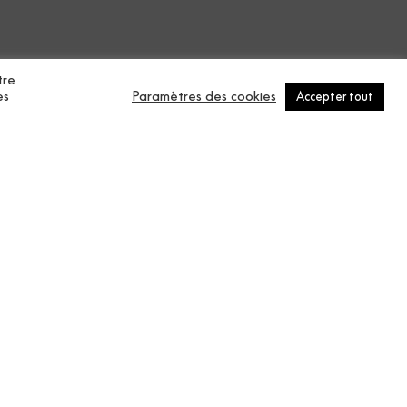
n
Contract Vol.3
rouleau
2750 cm
tre
es
Paramètres des cookies
Accepter tout