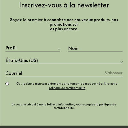
Inscrivez-vous à la newsletter
Soyez le premier à connaître nos nouveaux produits, nos
promotions sur
et plus encore.
Des modèles pour tous les
Profil
styles
États-Unis (US)
Avril 2021
Oui, je donne mon consentement au traitement de mes données Lire notre
politique de confidentialité
En vous inscrivant à notre lettre d'information, vous acceptez la
politique de
confidentialité
.