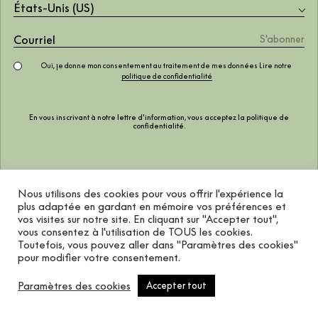
États-Unis (US)
Simulateur
Conditions d'utilisation
Calculateur de rouleaux
du contenu généré par
FAQ
les utilisateurs
Avis juridique
Oui, je donne mon consentement au traitement de mes données Lire notre
politique de confidentialité
La Marque
Suivez-nous
La Maison
Instagram
En vous inscrivant à notre lettre d'information, vous acceptez la
politique de
Nous sommes une
Facebook
confidentialité
.
entreprise certifiée B
LinkedIn
Corp.
Pinterest
Points de vente
Nous utilisons des cookies pour vous offrir l'expérience la
plus adaptée en gardant en mémoire vos préférences et
NOUS PRENONS L
vos visites sur notre site. En cliquant sur "Accepter tout",
RESPONSABILITÉ
vous consentez à l'utilisation de TOUS les cookies.
Toutefois, vous pouvez aller dans "Paramètres des cookies"
pour modifier votre consentement.
Paramètres des cookies
Accepter tout
Coordonné ©2026