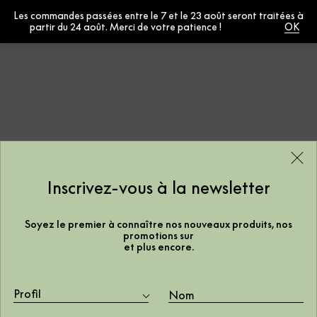
Les commandes passées entre le 7 et le 23 août seront traitées à
0
partir du 24 août. Merci de votre patience !
Fermer
Inscrivez-vous à la newsletter
Soyez le premier à connaître nos nouveaux produits, nos
promotions sur
et plus encore.
Support
Juridique
Profil
Contact
Expédition et retour
Instructions
Cookies Politique